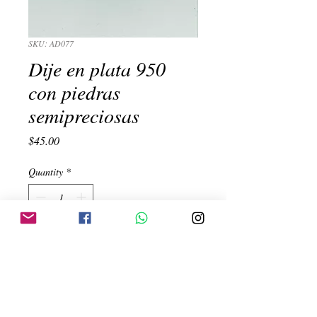
SKU: AD077
Dije en plata 950
con piedras
semipreciosas
Price
$45.00
Quantity
*
Add to Cart
Dije con color predominante naranja con 
rojo, amarillo, turquesa, blanco y centro 
peque�o morado