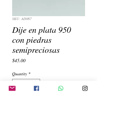
SKU: AD067
Dije en plata 950
con piedras
semipreciosas
Price
$45.00
Quantity
*
Add to Cart
dije con orificio en medio con azul, rojo, 
nacar, turquesa, blanco