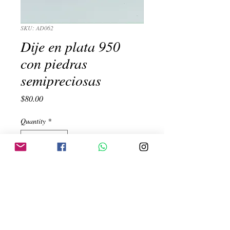
SKU: AD062
Dije en plata 950
con piedras
semipreciosas
Price
$80.00
Quantity
*
Add to Cart
Dije Zonal con verde, rojo, naranja, 
blanco, turquesa, avalon y naranja