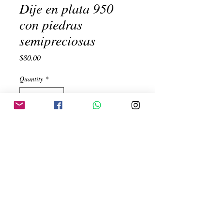
Dije en plata 950
con piedras
semipreciosas
Price
$80.00
Quantity
*
Add to Cart
piedra de los 12 angulos morada
Created by:
ehinojosac@gmail.com