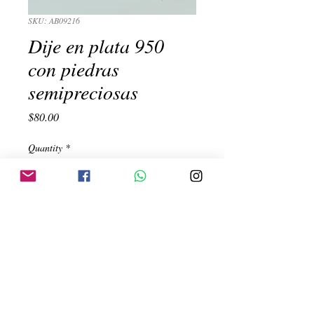
SKU: AB09216
Dije en plata 950
con piedras
semipreciosas
Price
$80.00
Quantity
*
Add to Cart
Cadena con sol, luna y circulo turquesa