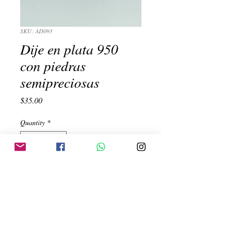
SKU: AD093
Dije en plata 950
con piedras
semipreciosas
Price
$35.00
Quantity
*
Add to Cart
Dije peque�o con orificio en centro alto 
con turquesa, naranja, blanco, morado