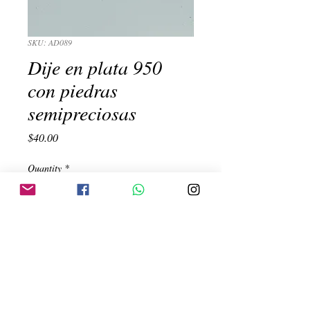
SKU: AD089
Dije en plata 950
con piedras
semipreciosas
Price
$40.00
Quantity
*
Add to Cart
Hoja amarillo y marron